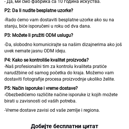
- Да, ми смо фабрика са 10 година искуства.
P2: Da li nudite besplatne uzorke?
-Rado ćemo vam dostaviti besplatne uzorke ako su na
stanju, biće isporučeni u roku od dva dana.
P3: Možete li pružiti ODM uslugu?
-Da, slobodno komunicirajte sa našim dizajnerima ako još
uvek nemate jasnu ODM ideju.
P4: Kako se kontroliše kvalitet proizvoda?
-Naš profesionalni tim za kontrolu kvaliteta pratiće
narudžbine od samog početka do kraja. Možemo vam
dostaviti fotografije procesa proizvodnje ukoliko želite.
P5: Način isporuke i vreme dostave?
-Obezbedićemo različite načine isporuke iz kojih možete
birati u zavisnosti od vaših potreba.
-Vreme dostave zavisi od vaše zemlje i regiona.
Добијте бесплатни цитат