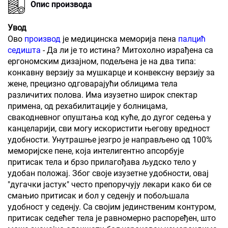
Опис производа
Увод
Ово
производ
је медицинска меморија пена
палцић
седишта
- Да ли је то истина? Митохолно израђена са
ергономским дизајном, подељена је на два типа:
конкавну верзију за мушкарце и конвексну верзију за
жене, прецизно одговарајући облицима тела
различитих полова. Има изузетно широк спектар
примена, од рехабилитације у болницама,
свакодневног опуштања код куће, до дугог седења у
канцеларији, сви могу искористити његову вредност
удобности. Унутрашње језгро је направљено од 100%
меморијске пене, која интелигентно апсорбује
притисак тела и брзо прилагођава људско тело у
удобан положај. Због своје изузетне удобности, овај
"дугачки јастук" често препоручују лекари како би се
смањио притисак и бол у седенју и побољшала
удобност у седенју. Са својим јединственим контуром,
притисак седећег тела је равномерно распоређен, што