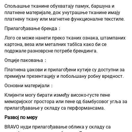
Спољашње тканине обухватају памук, баршуна и
платнене материјале, док унутрашње тканине имају
платнену ткану или магнетне функционалне текстиле.
Прилагођавање бренда：
Лого се може нанети преко тканих ознака, штампаних
картона, веза или металних табlica како би се
подржале разноврсне потребе брендинга.
Опције паковања：
Платнена џакови и прилагођени кутије су доступни за
премијум презентацију и побољшану робну вредност.
Основни материјали：
Клијенти могу бирати између високо-густе пене
меморијског простора или пене од бамбусовог угља за
прилагођавање у складу са перформансама.
Развој по меру
BRAVO нуди прилагођавање облика у складу са