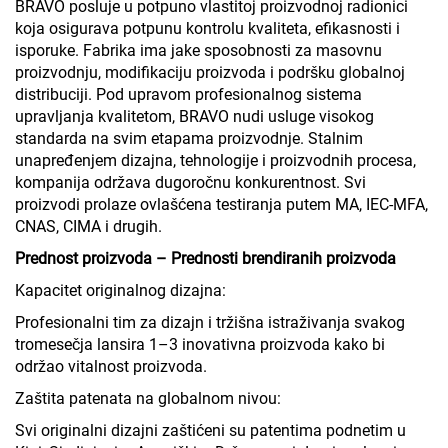
BRAVO posluje u potpuno vlastitoj proizvodnoj radionici
koja osigurava potpunu kontrolu kvaliteta, efikasnosti i
isporuke. Fabrika ima jake sposobnosti za masovnu
proizvodnju, modifikaciju proizvoda i podršku globalnoj
distribuciji. Pod upravom profesionalnog sistema
upravljanja kvalitetom, BRAVO nudi usluge visokog
standarda na svim etapama proizvodnje. Stalnim
unapređenjem dizajna, tehnologije i proizvodnih procesa,
kompanija održava dugoročnu konkurentnost. Svi
proizvodi prolaze ovlašćena testiranja putem MA, IEC-MFA,
CNAS, CIMA i drugih.
Prednost proizvoda – Prednosti brendiranih proizvoda
Kapacitet originalnog dizajna:
Profesionalni tim za dizajn i tržišna istraživanja svakog
tromesečja lansira 1–3 inovativna proizvoda kako bi
održao vitalnost proizvoda.
Zaštita patenata na globalnom nivou:
Svi originalni dizajni zaštićeni su patentima podnetim u