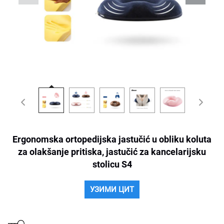
Ergonomska ortopedijska jastučić u obliku koluta
za olakšanje pritiska, jastučić za kancelarijsku
stolicu S4
УЗИМИ ЦИТ