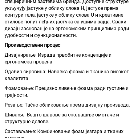
специфичним захтевима бренда. Доступне структуре
укључују јастуке у облику слова H, јастуке према
контури тела, јастуке у облику слова U и креативне
стилове попут леђних јастука са ушима зајца. Сваки
дизајн заснован је на ергономским принципима ради
удобности и функционалности.
Производствени процес
Дизајнирање: Израда првобитне концепције и
ергономска процена.
Одабир сировина: Набавка фоама и тканина високог
квалитета.
Фоамовање: Прецизно ливење фоама ради густине и
трајности.
Резање: Таčно обликовање према дизајну производа.
Шивање: Вешто шавове за спољашње омотаче и
структурне делове.
Састављање: Комбиновање фоам језгара и тканих