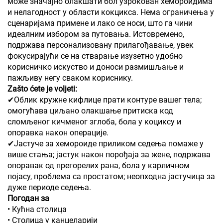
може значајно олакшати бол узрокован хемороидима
и нелагодност у области кокцикса. Нема ограничења у
сценаријама примене и лако се носи, што га чини
идеалним избором за путовања. Истовремено,
подржава персонализовану прилагођавање, увек
фокусирајући се на стварање изузетно удобно
корисничко искуство и доноси размишљање и
пажљиву негу сваком кориснику.
Zašto ćete je voljeti:
✔Облик кружне кифлице прати контуре вашег тела;
омогућава циљано олакшање притиска код
сломљеног кичменог зглоба, бола у коциксу и
опоравка након операције.
✔Јастуче за хемороиде приликом седења помаже у
више стања; јастук након порођаја за жене, подржава
опоравак од прегорелих рана, бола у карличном
појасу, проблема са простатом; неопходна јастучица за
дуже периоде седења.
Погодан за
• Кућна столица
• Столица у канцеларији