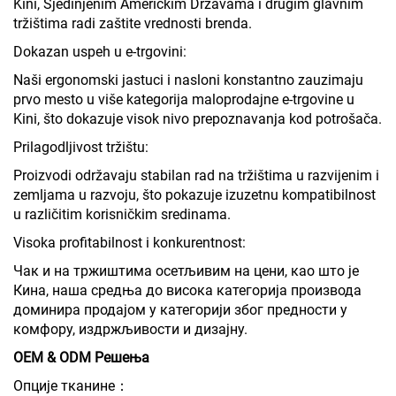
Kini, Sjedinjenim Američkim Državama i drugim glavnim
tržištima radi zaštite vrednosti brenda.
Dokazan uspeh u e-trgovini:
Naši ergonomski jastuci i nasloni konstantno zauzimaju
prvo mesto u više kategorija maloprodajne e-trgovine u
Kini, što dokazuje visok nivo prepoznavanja kod potrošača.
Prilagodljivost tržištu:
Proizvodi održavaju stabilan rad na tržištima u razvijenim i
zemljama u razvoju, što pokazuje izuzetnu kompatibilnost
u različitim korisničkim sredinama.
Visoka profitabilnost i konkurentnost:
Чак и на тржиштима осетљивим на цени, као што је
Кина, наша средња до висока категорија производа
доминира продајом у категорији због предности у
комфору, издржљивости и дизајну.
OEM & ODM Решења
Опције тканине：