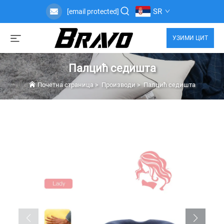
SR
[email protected]
УЗИМИ ЦИТ
Палцић седишта
Почетна страница
>
Производи
>
Палцић седишта