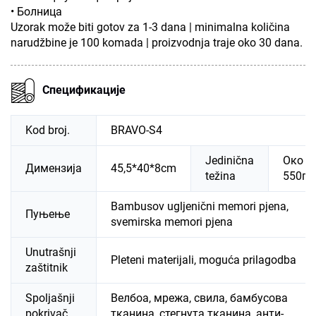
• Болница
Uzorak može biti gotov za 1-3 dana | minimalna količina
narudžbine je 100 komada | proizvodnja traje oko 30 dana.
Спецификације
Kod broj.
BRAVO-S4
Jedinična
Око
Димензија
45,5*40*8cm
težina
550г
Bambusov ugljenični memori pjena,
Пуњење
svemirska memori pjena
Unutrašnji
Pleteni materijali, moguća prilagodba
zaštitnik
Spoljašnji
Велбоа, мрежа, свила, бамбусова
pokrivač
тканина, стегнута тканина, анти-