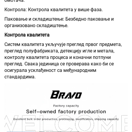
омотача.
Контрола: Контрола квалитета у више фаза.
Паковање и складиштење: Безбедно паковање и
организовано складиштење.
Контрола квалитета
Систем квалитета укључује преглед првог предмета,
преглед полуфабриката, детекцију игле и метала,
контролу квалитета процеса и коначни потпуни
преглед. Свака јединица се проверава како би се
осигурала усклађеност са међународним
стандардима.