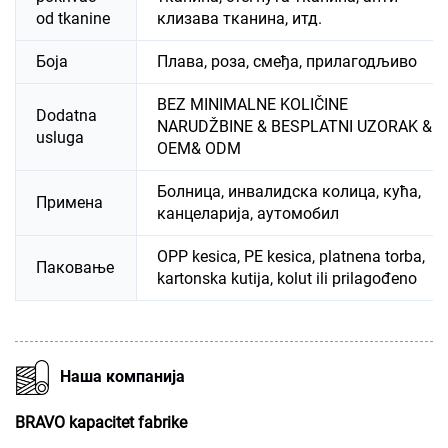
od tkanine
клизава тканина, итд.
Боја
Плава, роза, смеђа, прилагодљиво
BEZ MINIMALNE KOLIČINE
Dodatna
NARUDŽBINE & BESPLATNI UZORAK &
usluga
OEM& ODM
Болница, инвалидска колица, кућа,
Примена
канцеларија, аутомобил
OPP kesica, PE kesica, platnena torba,
Паковање
kartonska kutija, kolut ili prilagođeno
Наша компанија
BRAVO kapacitet fabrike