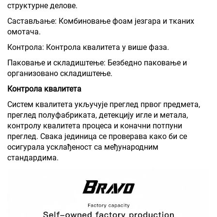
структурне делове.
Састављање: Комбиновање фоам језгара и тканих
омотача.
Контрола: Контрола квалитета у више фаза.
Паковање и складиштење: Безбедно паковање и
организовано складиштење.
Контрола квалитета
Систем квалитета укључује преглед првог предмета,
преглед полуфабриката, детекцију игле и метала,
контролу квалитета процеса и коначни потпуни
преглед. Свака јединица се проверава како би се
осигурала усклађеност са међународним
стандардима.