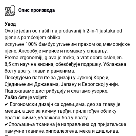
Опис производа
Увод
Ovo je jedan od naših najprodavanijih 2-in-1 jastuka od
pjene s pamćenjem oblika.
испуњен 100% бамбус угљеним прахом од меморијске
пјене. Апсорбује мирисе и помаже у спавању.
Prema ergonomiji, glava je meka, a vrat dobro oslonjen.
8,5 cm научна висина, обезбеђује подршку. Ублажава
бол у врату, глави и раменима.
Поседујемо патенте за дизајн у Јужној Кореји,
Сједињеним Државама, Јапану и Европској унији.
Подржавамо дистрибуцију и слатамо узорке.
Zašto ćete je voljeti:
✔ Ергономски дизајн са одељцима, део за главу је
мекши, а део за кичму тврђи, прилагођен облику
вратне кичме, ублажава бол у врату.
✔Спољашња тканина је направљена од пријатељске
памучне тканине, хипоалергена, мека и дишљива.