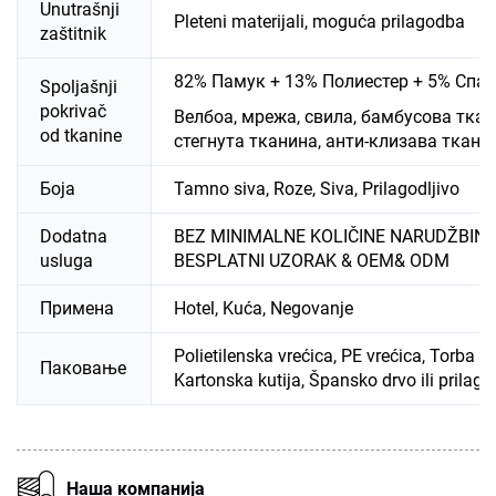
Unutrašnji
Pleteni materijali, moguća prilagodba
zaštitnik
82% Памук + 13% Полиестер + 5% Спа
Spoljašnji
pokrivač
Велбоа, мрежа, свила, бамбусова ткан
od tkanine
стегнута тканина, анти-клизава тканин
Боја
Tamno siva, Roze, Siva, Prilagodljivo
Dodatna
BEZ MINIMALNE KOLIČINE NARUDŽBINE
usluga
BESPLATNI UZORAK & OEM& ODM
Примена
Hotel, Kuća, Negovanje
Polietilenska vrećica, PE vrećica, Torba o
Паковање
Kartonska kutija, Špansko drvo ili prilago
Наша компанија