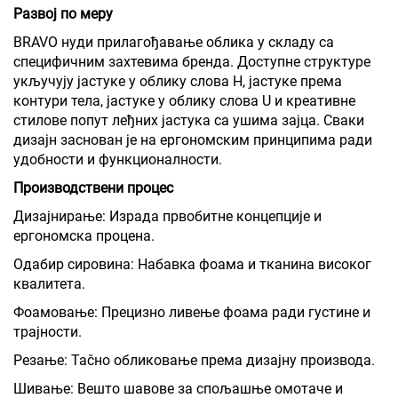
Развој по меру
BRAVO нуди прилагођавање облика у складу са
специфичним захтевима бренда. Доступне структуре
укључују јастуке у облику слова H, јастуке према
контури тела, јастуке у облику слова U и креативне
стилове попут леђних јастука са ушима зајца. Сваки
дизајн заснован је на ергономским принципима ради
удобности и функционалности.
Производствени процес
Дизајнирање: Израда првобитне концепције и
ергономска процена.
Одабир сировина: Набавка фоама и тканина високог
квалитета.
Фоамовање: Прецизно ливење фоама ради густине и
трајности.
Резање: Таčно обликовање према дизајну производа.
Шивање: Вешто шавове за спољашње омотаче и