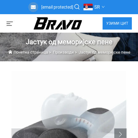
SR
[email protected]
УЗИМИ ЦИТ
Јастук од меморијске пене
Почетна страница
>
Производи
>
Јастук од меморијске пене