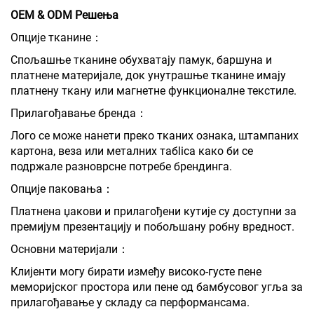
OEM & ODM Решења
Опције тканине：
Спољашње тканине обухватају памук, баршуна и
платнене материјале, док унутрашње тканине имају
платнену ткану или магнетне функционалне текстиле.
Прилагођавање бренда：
Лого се може нанети преко тканих ознака, штампаних
картона, веза или металних табlica како би се
подржале разноврсне потребе брендинга.
Опције паковања：
Платнена џакови и прилагођени кутије су доступни за
премијум презентацију и побољшану робну вредност.
Основни материјали：
Клијенти могу бирати између високо-густе пене
меморијског простора или пене од бамбусовог угља за
прилагођавање у складу са перформансама.