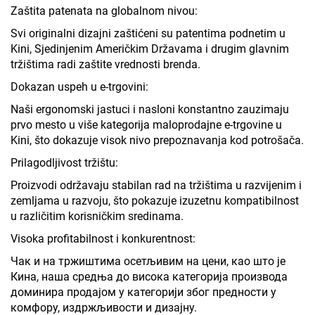
Zaštita patenata na globalnom nivou:
Svi originalni dizajni zaštićeni su patentima podnetim u
Kini, Sjedinjenim Američkim Državama i drugim glavnim
tržištima radi zaštite vrednosti brenda.
Dokazan uspeh u e-trgovini:
Naši ergonomski jastuci i nasloni konstantno zauzimaju
prvo mesto u više kategorija maloprodajne e-trgovine u
Kini, što dokazuje visok nivo prepoznavanja kod potrošača.
Prilagodljivost tržištu:
Proizvodi održavaju stabilan rad na tržištima u razvijenim i
zemljama u razvoju, što pokazuje izuzetnu kompatibilnost
u različitim korisničkim sredinama.
Visoka profitabilnost i konkurentnost:
Чак и на тржиштима осетљивим на цени, као што је
Кина, наша средња до висока категорија производа
доминира продајом у категорији због предности у
комфору, издржљивости и дизајну.