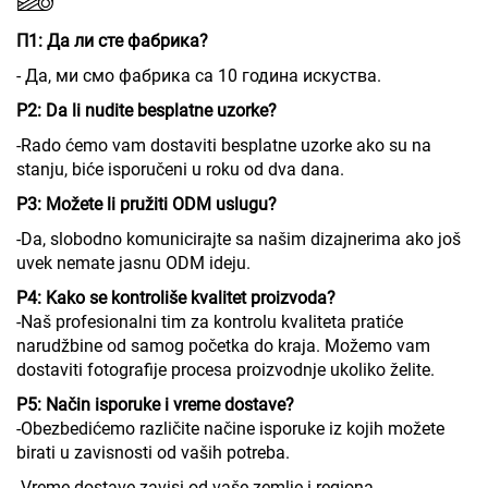
П1: Да ли сте фабрика?
- Да, ми смо фабрика са 10 година искуства.
P2: Da li nudite besplatne uzorke?
-Rado ćemo vam dostaviti besplatne uzorke ako su na
stanju, biće isporučeni u roku od dva dana.
P3: Možete li pružiti ODM uslugu?
-Da, slobodno komunicirajte sa našim dizajnerima ako još
uvek nemate jasnu ODM ideju.
P4: Kako se kontroliše kvalitet proizvoda?
-Naš profesionalni tim za kontrolu kvaliteta pratiće
narudžbine od samog početka do kraja. Možemo vam
dostaviti fotografije procesa proizvodnje ukoliko želite.
P5: Način isporuke i vreme dostave?
-Obezbedićemo različite načine isporuke iz kojih možete
birati u zavisnosti od vaših potreba.
-Vreme dostave zavisi od vaše zemlje i regiona.