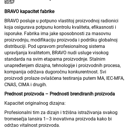
BRAVO kapacitet fabrike
BRAVO posluje u potpuno vlastitoj proizvodnoj radionici
koja osigurava potpunu kontrolu kvaliteta, efikasnosti i
isporuke. Fabrika ima jake sposobnosti za masovnu
proizvodnju, modifikaciju proizvoda i podršku globalnoj
distribuciji. Pod upravom profesionalnog sistema
upravljanja kvalitetom, BRAVO nudi usluge visokog
standarda na svim etapama proizvodnje. Stalnim
unapređenjem dizajna, tehnologije i proizvodnih procesa,
kompanija održava dugoročnu konkurentnost. Svi
proizvodi prolaze ovlašćena testiranja putem MA, IEC-MFA,
CNAS, CIMA i drugih.
Prednost proizvoda – Prednosti brendiranih proizvoda
Kapacitet originalnog dizajna:
Profesionalni tim za dizajn i tržišna istraživanja svakog
tromesečja lansira 1–3 inovativna proizvoda kako bi
održao vitalnost proizvoda.