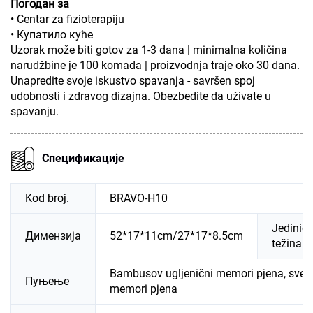
Погодан за
• Centar za fizioterapiju
• Купатило куће
Uzorak može biti gotov za 1-3 dana | minimalna količina
narudžbine je 100 komada | proizvodnja traje oko 30 dana.
Unapredite svoje iskustvo spavanja - savršen spoj
udobnosti i zdravog dizajna. Obezbedite da uživate u
spavanju.
Спецификације
Kod broj.
BRAVO-H10
Jedinič
Димензија
52*17*11cm/27*17*8.5cm
težina
Bambusov ugljenični memori pjena, svem
Пуњење
memori pjena