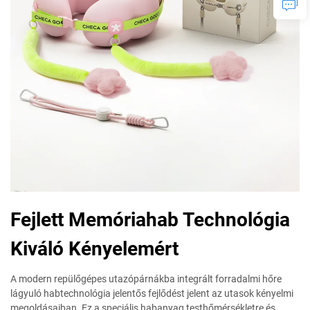
Fejlett Memóriahab Technológia
Kiváló Kényelemért
A modern repülőgépes utazópárnákba integrált forradalmi hőre
lágyuló habtechnológia jelentős fejlődést jelent az utasok kényelmi
megoldásaiban. Ez a speciális habanyag testhőmérsékletre és