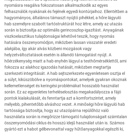
nyomásra reagálva fokozatosan alkalmazkodik az egyes
felhasználók nyakának és fejének egyedi kontúrjaihoz. Ellentétben a
hagyományos, általános támaszt nyújtó pihékkel, a hőre lágyuló
hab személyre szabott tartóstruktúrát hoz létre, amely az utazás
során is biztosítja az optimális gerincoszlop-igazítást. Anyagának
viszkoelasztikus tulajdonságai lehetővé teszik, hogy nyomás
hatására összenyomódjon, miközben lassan visszatér eredeti
alakjába, így akár alvás közbeni mozgások vagy
helyzetváltoztatások esetén is állandó támogatást nyújt. A
hőérzékenység miatt a hab enyhén lágyul a testhőmérséklettől, ami
fokozza az alakhoz igazodás hatását, miközben megtartja
szerkezeti integritását. A hab sejtszerkezete egyenletesen osztja el
a súlyt, kiküszöbölve a nyomáspontokat, amelyek gyakran okoznak
kellemetlenséget és keringési problémákat hosszabb használat
során. Ez az egyenletes terheléselosztás megakadályozza a fájó
pontok kialakulását, és fenntartja azt a komfortszintet, amely
mélyebb, pihentetőbb alváshoz vezet. A minőségi hőre lágyuló hab
tartóssága biztosítja, hogy az utazópárna repülőhöz való
használata során is megőrizze támogató tulajdonságait számtalan
összenyomódási ciklus és hosszú idejű használat után is. Számos
gyártó ezt a habot gélbevonattal vagy hűtőanyagokkal egészíti ki,