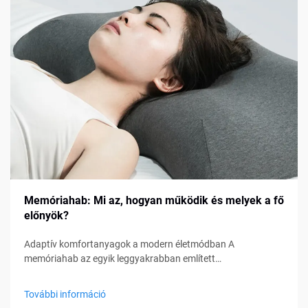
Memóriahab: Mi az, hogyan működik és melyek a fő
előnyök?
Adaptív komfortanyagok a modern életmódban A
memóriahab az egyik leggyakrabban említett
komfortanyaggá vált az ágyneműkben, bútorokban és
személyes támogató termékekben. Matracoktól és párnáktól
További információ
kezdve ülőpárnákig és orvosi segédeszközökig, a