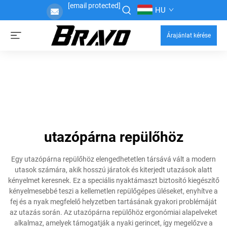
[email protected]
HU
Árajánlat kérése
utazópárna repülőhöz
Egy utazópárna repülőhöz elengedhetetlen társává vált a modern
utasok számára, akik hosszú járatok és kiterjedt utazások alatt
kényelmet keresnek. Ez a speciális nyaktámaszt biztosító kiegészítő
kényelmesebbé teszi a kellemetlen repülőgépes üléseket, enyhítve a
fej és a nyak megfelelő helyzetben tartásának gyakori problémáját
az utazás során. Az utazópárna repülőhöz ergonómiai alapelveket
alkalmaz, amelyek támogatják a nyaki gerincet, így megelőzve a