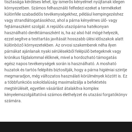
tisztasága kérdéses lehet, így ismerős kényelmet nyújtanak idegen
környezetben. Számos felhasználó felfedezi ezeket a termékeket
különféle szabadidős tevékenységekhez, például kempingezéshez
vagy strandlátogatásokhoz, ahol a párna kényelmes ülő- vagy
fejtámaszként szolgál. A repülős utazópárna hatékonyan
használható deréktámaszként is, ha az alsó hát mögé helyezik,
ezzel segítve a testtartás javítását hosszabb ülési időszakok alatt
különböző környezetekben. Az orvosi szakemberek néha ilyen
párnákat ajánlanak nyaki sérülésekből felépülő betegeknek vagy
krónikus fájdalommal élőknek, mivel a hordozható támogatás
egész napos tevékenységek során is használható. A mosható
huzatok és tartós felépítés biztosítják, hogy a párna higiéniai szintje
megmaradjon, még változatos használati körülmények között is. Ez
a többfunkciós sokoldalúság maximalizálja a befektetés
megtérülését, egyetlen vásárlást átalakítva komplex
kényelemszolgáltatóvá számos élethelyzet és utazási forgatókönyv
számára.