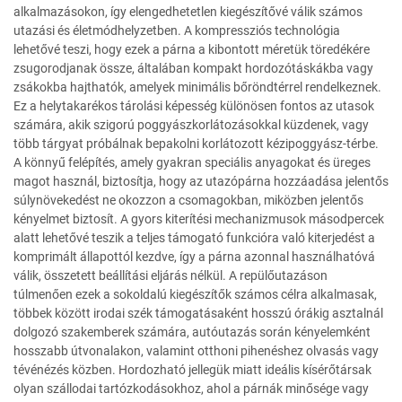
alkalmazásokon, így elengedhetetlen kiegészítővé válik számos
utazási és életmódhelyzetben. A kompressziós technológia
lehetővé teszi, hogy ezek a párna a kibontott méretük töredékére
zsugorodjanak össze, általában kompakt hordozótáskákba vagy
zsákokba hajthatók, amelyek minimális bőröndtérrel rendelkeznek.
Ez a helytakarékos tárolási képesség különösen fontos az utasok
számára, akik szigorú poggyászkorlátozásokkal küzdenek, vagy
több tárgyat próbálnak bepakolni korlátozott kézipoggyász-térbe.
A könnyű felépítés, amely gyakran speciális anyagokat és üreges
magot használ, biztosítja, hogy az utazópárna hozzáadása jelentős
súlynövekedést ne okozzon a csomagokban, miközben jelentős
kényelmet biztosít. A gyors kiterítési mechanizmusok másodpercek
alatt lehetővé teszik a teljes támogató funkcióra való kiterjedést a
komprimált állapottól kezdve, így a párna azonnal használhatóvá
válik, összetett beállítási eljárás nélkül. A repülőutazáson
túlmenően ezek a sokoldalú kiegészítők számos célra alkalmasak,
többek között irodai szék támogatásaként hosszú órákig asztalnál
dolgozó szakemberek számára, autóutazás során kényelemként
hosszabb útvonalakon, valamint otthoni pihenéshez olvasás vagy
tévénézés közben. Hordozható jellegük miatt ideális kísérőtársak
olyan szállodai tartózkodásokhoz, ahol a párnák minősége vagy