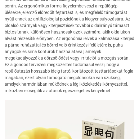
során. Az ergonómikus forma figyelembe veszi a repülőgép-
ülésekre jellemző előredőlt fejtartást is, és megfelelő támogatást
nyújt ennek az antifiziológiai pozíciónak a kiegyensúlyozására. Az
oldalsó szárnyak vagy kiterjesztések további oldalirányú támaszt
biztosítanak, különösen hasznosak azok számára, akik oldalukon
alvást részesítik előnyben. Az ergonómiai elvek alkalmazása kiterjed
a párna ruházattal és bőrrel való érintkezési felületére is, puha
anyagok és sima kontúrok használatával, amelyek
megakadályozzák a dörzsölődést vagy irritációt a mozgás során.
Ez a gondos tervezési megközelítés tudomásul veszi, hogy a
repülőutazás hosszabb ideig tartó, korlátozott testtartásokat foglal
magában, ezért olyan támogató megoldásokra van szükség,
amelyek harmóniában működnek a légi közlekedési környezettel,
miközben elősegítik az utasok egészségét és kényelmét.