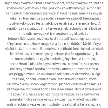
fájdalmas nyakfájdalmat és merevséget, amely gyakran az utazás
közbeni kényelmetlen alvási pozíciók következménye. A modern
változatok memóriahab szerkezetet használnak, amely az egyén
nyakának formájához igazodik, személyre szabott támogatást
nyújtva különböző testalkatokhoz és alvási preferenciákhoz. A
repülőhöz való utazópárna tervezésének technológiai fejlődése
innovatív anyagokat is magában foglal, például
hőmérsékletszabályozó zselével átitatott habot, így az utasok
kényelmesen érezhetik magukat a kabin különböző körülményei
között is. Számos modell rendelkezik állítható funkciókkal, amelyek
lehetővé teszik a keménységi szintek és támogatási szögek
testreszabását az egyén konkrét igényeihez. A kompakt,
hordozható kialakítás egyszerűvé teszi a tárolást, sok párna
összenyomható hordozódobozba, amely könnyedén elfér a
kézipoggyászban. Az alkalmazások nem korlátozódnak a légi
utazásra, hanem vonatutakon, autókirándulásokon, irodai
szunyókálások során vagy otthoni pihenéskor is hasznosak. Az
utazópárna repülőhöz több célra is alkalmas: deréktámaszként
használható, ha az alsó hát mögé helyezzük, vagy kényelmes
párnaként olvasáshoz és szórakozáshoz. A fejlett modellek
antimikrobiális kezelést és mosható huzatokat is tartalmaznak,