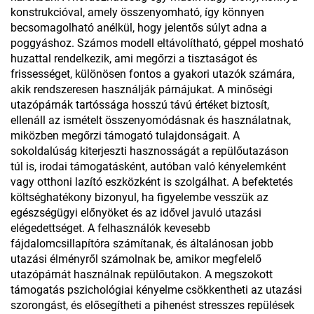
konstrukcióval, amely összenyomható, így könnyen
becsomagolható anélkül, hogy jelentős súlyt adna a
poggyáshoz. Számos modell eltávolítható, géppel mosható
huzattal rendelkezik, ami megőrzi a tisztaságot és
frissességet, különösen fontos a gyakori utazók számára,
akik rendszeresen használják párnájukat. A minőségi
utazópárnák tartóssága hosszú távú értéket biztosít,
ellenáll az ismételt összenyomódásnak és használatnak,
miközben megőrzi támogató tulajdonságait. A
sokoldalúság kiterjeszti hasznosságát a repülőutazáson
túl is, irodai támogatásként, autóban való kényelemként
vagy otthoni lazító eszközként is szolgálhat. A befektetés
költséghatékony bizonyul, ha figyelembe vesszük az
egészségügyi előnyöket és az idővel javuló utazási
elégedettséget. A felhasználók kevesebb
fájdalomcsillapítóra számítanak, és általánosan jobb
utazási élményről számolnak be, amikor megfelelő
utazópárnát használnak repülőutakon. A megszokott
támogatás pszichológiai kényelme csökkentheti az utazási
szorongást, és elősegítheti a pihenést stresszes repülések