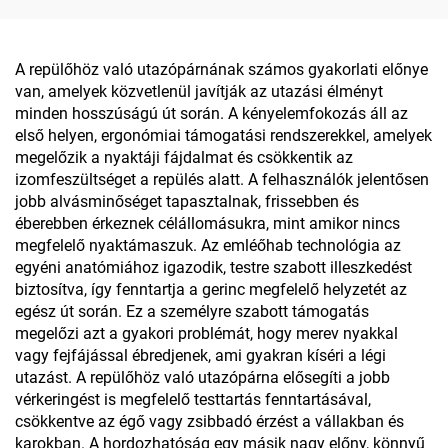
Testpárna BP-2
A repülőhöz való utazópárnának számos gyakorlati előnye
van, amelyek közvetlenül javítják az utazási élményt
minden hosszúságú út során. A kényelemfokozás áll az
első helyen, ergonómiai támogatási rendszerekkel, amelyek
megelőzik a nyaktáji fájdalmat és csökkentik az
izomfeszültséget a repülés alatt. A felhasználók jelentősen
jobb alvásminőséget tapasztalnak, frissebben és
éberebben érkeznek célállomásukra, mint amikor nincs
megfelelő nyaktámaszuk. Az emléőhab technológia az
egyéni anatómiához igazodik, testre szabott illeszkedést
biztosítva, így fenntartja a gerinc megfelelő helyzetét az
egész út során. Ez a személyre szabott támogatás
megelőzi azt a gyakori problémát, hogy merev nyakkal
vagy fejfájással ébredjenek, ami gyakran kíséri a légi
utazást. A repülőhöz való utazópárna elősegíti a jobb
vérkeringést is megfelelő testtartás fenntartásával,
csökkentve az égő vagy zsibbadó érzést a vállakban és
karokban. A hordozhatóság egy másik nagy előny, könnyű