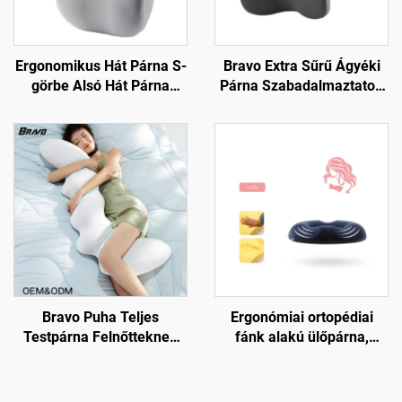
Ergonomikus Hát Párna S-
Bravo Extra Sűrű Ágyéki
görbe Alsó Hát Párna
Párna Szabadalmaztatott
Irodai Szék Hát Támasztó
Ergonomikus Kemény Alsó
Párna Hát Párna B7
Hát Támasztó Párna Hát
Párna B11
Bravo Puha Teljes
Ergonómiai ortopédiai
Testpárna Felnőtteknek
fánk alakú ülőpárna,
Nagy Méretű Párna Betét
nyomásmentesítő párna
Oldalra Alvókhoz
irodai székekhez S4
Terhességi Párna