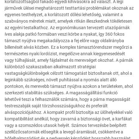
korlátozottságból fakadó egyedi kihívásokra ad választ. A légi
járművek ülései meghatározott testtartási problémákat okoznak az
egyenes testhelyzet, a korlátozott dőlési lehetőség, valamint a
szabványos méretek miatt, amelyek ritkán illeszkednek tökéletesen
az egyéni testalkathoz. Az ergonómikusan tervezett utazópárnák
íves alakja patkó formában veszi körbe a nyakat, így 360 fokos
támaszt nyújtva megakadályozza a fej előre vagy oldalirányba
billenését alvás közben. Ez a komplex támasztórendszer megőrzi a
természetes nyaki lordózist, megelőzve annak kiegyenesedését
vagy túlhajlását, amely fájdalmat és merevséget okozhat. A párnák
különböző szakaszaiban alkalmazott stratégiai
vastagságkülönbségek célzott támogatást biztosítanak ott, ahol a
leginkább szükséges, növelt puhítással a nyomás alatt álló
pontokon, és merevebb támaszt nyújtva azokon a területeken, ahol
szerkezeti stabilitás szükséges. A magasságállítási funkció
lehetővé teszi a felhasználók számára, hogy a párna magasságát
testreszabják saját törzshosszúságukhoz és preferált
alváspozíciójukhoz. A kompakt profil biztosítja az ülőhelyekkel való
kompatibilitást anélkül, hogy zavarná a biztonsági övet, a karfákat
vagy a szomszédos utasok helyét. Számos tervezésbe beépített
szellőzőcsatornák elősegítik a levegő áramlását, csökkentve a
hőfelhalmozódást és a nedvesség képződést hosszabb használat