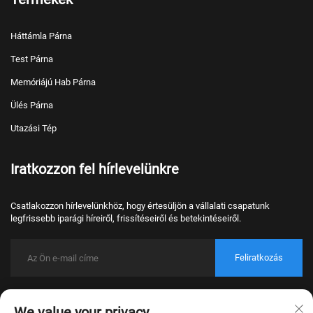
Háttámla Párna
Test Párna
Memóriájú Hab Párna
Ülés Párna
Utazási Tép
Iratkozzon fel hírlevelünkre
Csatlakozzon hírlevelünkhöz, hogy értesüljön a vállalati csapatunk
legfrissebb iparági híreiről, frissítéseiről és betekintéseiről.
Feliratkozás
Copyright © 2026 Nantong Bulawo Home Textile Co., Ltd. Beijing Minden
We value your privacy
jog fenntartva.