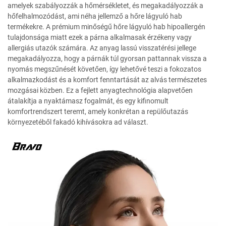
amelyek szabályozzák a hőmérsékletet, és megakadályozzák a
hőfelhalmozódást, ami néha jellemző a hőre lágyuló hab
termékekre. A prémium minőségű hőre lágyuló hab hipoallergén
tulajdonsága miatt ezek a párna alkalmasak érzékeny vagy
allergiás utazók számára. Az anyag lassú visszatérési jellege
megakadályozza, hogy a párnák túl gyorsan pattannak vissza a
nyomás megszűnését követően, így lehetővé teszi a fokozatos
alkalmazkodást és a komfort fenntartását az alvás természetes
mozgásai közben. Ez a fejlett anyagtechnológia alapvetően
átalakítja a nyaktámasz fogalmát, és egy kifinomult
komfortrendszert teremt, amely konkrétan a repülőutazás
környezetéből fakadó kihívásokra ad választ.