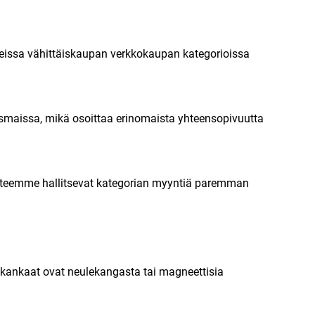
eissa vähittäiskaupan verkkokaupan kategorioissa
tysmaissa, mikä osoittaa erinomaista yhteensopivuutta
tuotteemme hallitsevat kategorian myyntiä paremman
säkankaat ovat neulekangasta tai magneettisia