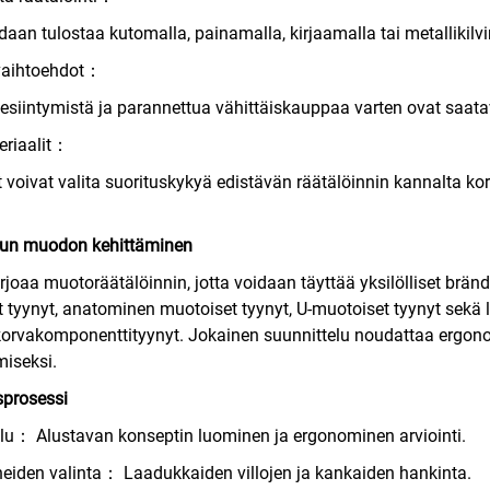
daan tulostaa kutomalla, painamalla, kirjaamalla tai metallikil
aihtoehdot：
siintymistä ja parannettua vähittäiskauppaa varten ovat saatavil
eriaalit：
 voivat valita suorituskykyä edistävän räätälöinnin kannalta kor
un muodon kehittäminen
joaa muotoräätälöinnin, jotta voidaan täyttää yksilölliset bränd
 tyynyt, anatominen muotoiset tyynyt, U-muotoiset tyynyt sekä l
orvakomponenttityynyt. Jokainen suunnittelu noudattaa ergono
iseksi.
sprosessi
lu： Alustavan konseptin luominen ja ergonominen arviointi.
eiden valinta： Laadukkaiden villojen ja kankaiden hankinta.