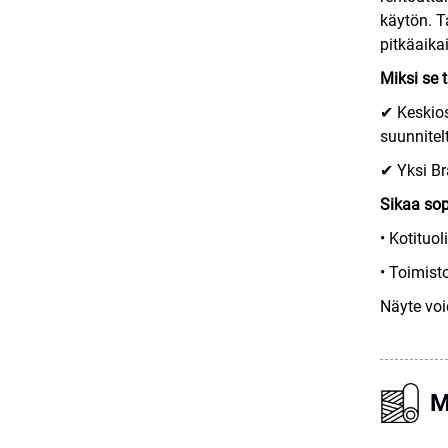
käytön. T
pitkäaika
Miksi se 
✔ Keskios
suunnitel
✔ Yksi Br
Sikaa sop
• Kotituoli
• Toimisto
Näyte voi
M