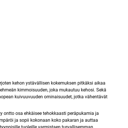
rjoten kehon ystävällisen kokemuksen pitkäksi aikaa
n pehmeän kimmoisuuden, joka mukautuu kehosi. Sekä
 nopean kuivuuvuuden ominaisuudet, jotka vähentävät
ty ontto osa ehkäisee tehokkaasti peräpukamia ja
e ympäröi ja sopii kokonaan koko pakaran ja auttaa
yyppisille tuoleille varmistaen turvallisemman