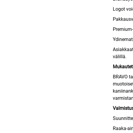
Logot voi
Pakkausv
Premium-e
Ydinemat
Asiakkaat
välillä.
Mukautet
BRAVO tar
muotoiset
kaniinank
varmistam
Valmistu
Suunnitte
Raaka-ain