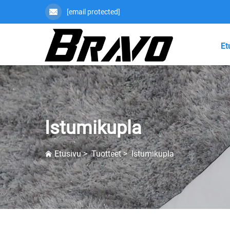
[email protected]
Et
Istumikupla
Etusivu
>
Tuotteet
>
Istumikupla