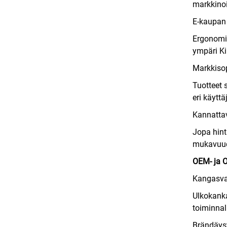
markkinoi
E-kaupan 
Ergonomis
ympäri Ki
Markkis
Tuotteet 
eri käytt
Kannatta
Jopa hint
mukavuude
OEM- ja 
Kangasva
Ulkokanka
toiminnall
Brändäyst