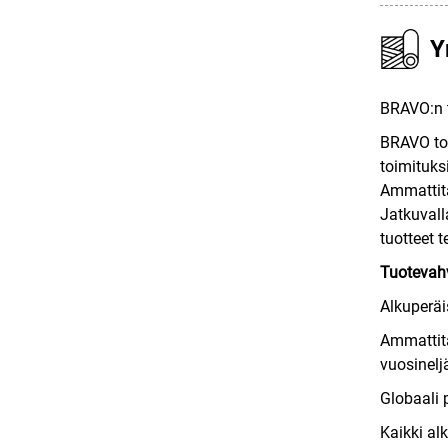
Y
BRAVO:n t
BRAVO toi
toimituks
Ammattita
Jatkuvall
tuotteet t
Tuotevahv
Alkuperäi
Ammattita
vuosinelj
Globaali 
Kaikki al