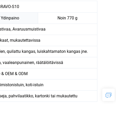
BRAVO-S10
Ydinpaino
Noin 770 g
stivaa, Avaruusmuistivaa
kaat, mukautettavissa
en, quilattu kangas, luiskahtamaton kangas jne.
vaaleanpunainen, räätälöitävissä
e & OEM & ODM
imistonistuin, koti-istuin
eja, pahvilaatikko, kartonki tai mukautettu