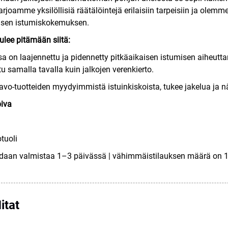
arjoamme yksilöllisiä räätälöintejä erilaisiin tarpeisiin ja ole
isen istumiskokemuksen.
tulee pitämään siitä:
a on laajennettu ja pidennetty pitkäaikaisen istumisen aiheut
tu samalla tavalla kuin jalkojen verenkierto.
avo-tuotteiden myydyimmistä istuinkiskoista, tukee jakelua ja nä
iva
tuoli
daan valmistaa 1–3 päivässä | vähimmäistilauksen määrä on 10
itat