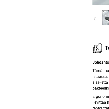
T
Johdanto
Tämä mui
istuessa.
sisä- ett
bakteerik
Ergonomis
lievittää
rentoutta