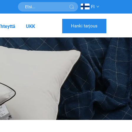
FI
Hanki tarjous
hteyttä
UKK