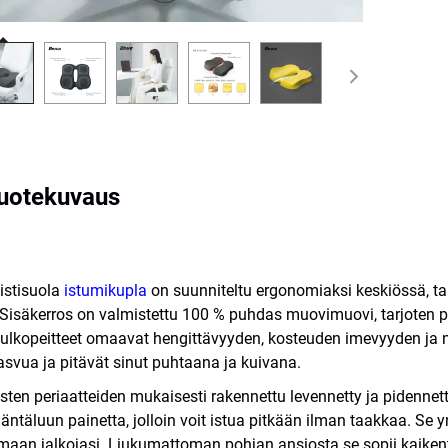
uotekuvaus
stisuola
istumikupla
on suunniteltu ergonomiaksi keskiössä, ta
 Sisäkerros on valmistettu 100 % puhdas muovimuovi, tarjote
ä ulkopeitteet omaavat hengittävyyden, kosteuden imevyyden ja
asvua ja pitävät sinut puhtaana ja kuivana.
ten periaatteiden mukaisesti rakennettu levennetty ja pidennet
 häntäluun painetta, jolloin voit istua pitkään ilman taakkaa. S
maan jalkojasi. Liukumattoman pohjan ansiosta se sopii kaikent