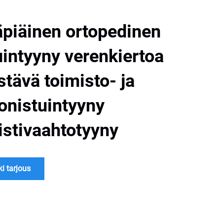
piäinen ortopedinen
uintyyny verenkiertoa
stävä toimisto- ja
onistuintyyny
stivaahtotyyny
i tarjous