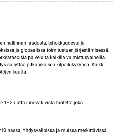
den hallinnan laadusta, tehokkuudesta ja
sissa ja globaalissa toimitustuen järjestämisessä.
atasoisia palveluita kaikilla valmistusvaiheilla.
ys säilyttää pitkäaikaisen kilpailukykynsä. Kaikki
stöjen kautta.
 1–3 uutta innovatiivista tuotetta joka
ity Kiinassa, Yhdysvalloissa ja muissa merkittävissä