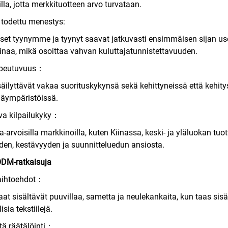
lla, jotta merkkituotteen arvo turvataan.
todettu menestys:
et tyynymme ja tyynyt saavat jatkuvasti ensimmäisen sijan us
inaa, mikä osoittaa vahvan kuluttajatunnistettavuuden.
opeutuvuus：
säilyttävät vakaa suorituskykynsä sekä kehittyneissä että kehi
äjäympäristöissä.
va kilpailukyky：
a-arvoisilla markkinoilla, kuten Kiinassa, keski- ja yläluokan 
n, kestävyyden ja suunnitteluedun ansiosta.
ODM-ratkaisuja
ihtoehdot：
at sisältävät puuvillaa, sametta ja neulekankaita, kun taas si
isia tekstiilejä.
ä räätälöinti：