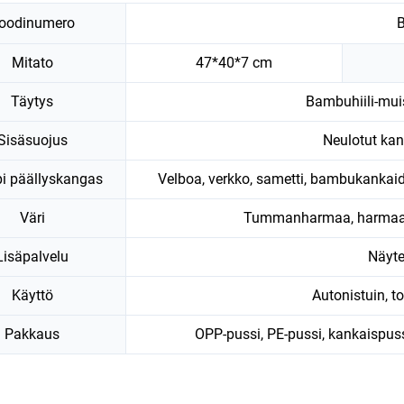
oodinumero
Mitato
47*40*7 cm
Täytys
Bambuhiili-mui
Sisäsuojus
Neulotut kan
i päällyskangas
Velboa, verkko, sametti, bambukankaid
Väri
Tummanharmaa, harmaa, 
Lisäpalvelu
Näyt
Käyttö
Autonistuin, to
Pakkaus
OPP-pussi, PE-pussi, kankaispuss