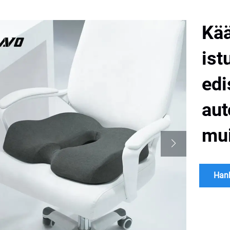
Kää
ist
edi
aut
mui
Hank