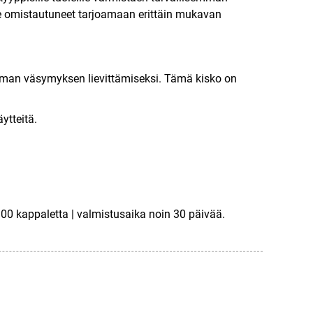
mme omistautuneet tarjoamaan erittäin mukavan
taman väsymyksen lievittämiseksi. Tämä kisko on
ytteitä.
0 kappaletta | valmistusaika noin 30 päivää.