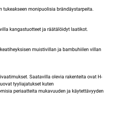
vin tukeakseen monipuolisia brändäystarpeita.
la kangastuotteet ja räätälöidyt laatikot.
keatiheyksisen muistivillan ja bambuhiilen villan
ivaatimukset. Saatavilla olevia rakenteita ovat H-
uovat tyyliajatukset kuten
misia periaatteita mukavuuden ja käytettävyyden