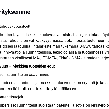
rityksemme
ehdaskapasiteetti
mittaa täysin itselleen kuuluvaa valmistustilaa, joka takaa täy
ista. Tehdalla on vahvat kyvyt massatuotannossa, tuotemuunnok
itoisen laadunhallintajärjestelmän tukemana BRAVO tarjoaa korke
a innovaatiolla suunnittelussa, teknologiassa ja tuotannossa yrit
estataan virallisesti MA-, IEC-MFA-, CNAS-, CIMA- ja muiden järje
uus – Merkkien tuotteiden edut
sen suunnittelun osaaminen:
itoinen suunnittelu- ja markkina-alueen tutkimusryhmä julkaisee
änneksellä tuotteen elinkautta ylläpitääkseen.
patenttisuojelu:
kuperäiset suunnittelut suojataan patenteilla, jotka on rekisterö